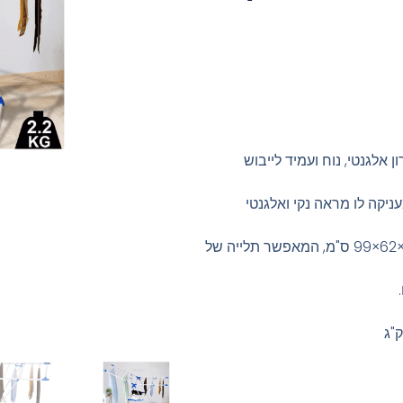
אלגנטי, נוח ועמיד לייבוש
ניקה לו מראה נקי ואלגנטי
בעל מבנה יציב ומרווח במיוחד בגודל 156×62×99 ס"מ, המאפשר תלייה של