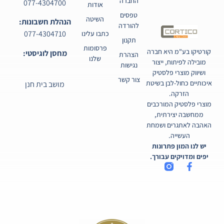
החברה
077-4304700
אודות
טפסים
השיטה
הנהלת חשבונות:
להורדה
077-4304710
כתבו עלינו
תקנון
פרסומות
קורטיקו בע"מ היא חברה
מחסן לוגיסטי:
הצהרת
שלנו
מובילה לפיתוח, ייצור
נגישות
ושיווק מוצרי פלסטיק
צור קשר
איכותיים כחול-לבן בשיטת
מושב בית חנן
הזרקה.
מוצרי פלסטיק המורכבים
ממחשבה יצירתית,
האהבה לאתגרים ושמחת
העשייה.
יש לנו המון פתרונות
יפים ומדויקים עבורך.