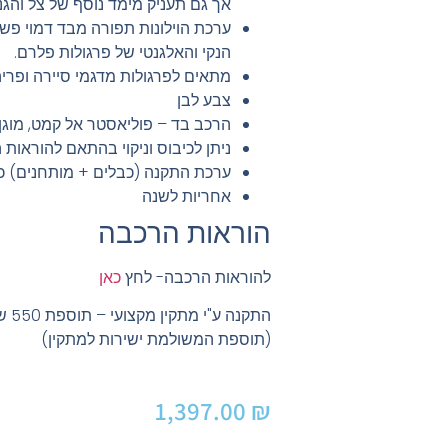
אך גם תעניק מימד נוסף של צל והגנ
ערכת הוילונות תפורה מבד דמוי פש
הנקי והאלגנטי של פרגולות פלרם.
מתאים לפרגולות מדגמי סיירה ופריה
צבע לבן
הרכב בד – פוליאסטר אל קמט, מוגן UV ועובש
ניתן לכיבוס וניקוי בהתאם להוראות
ערכת התקנה (כבלים + מותחנים) כל
אחריות לשנה
הוראות הרכבה
להוראות הרכבה- לחץ
כאן
התקנה ע"י מתקין מקצועי – תוספת 550 ש"ח
(תוספת המשולמת ישירות למתקין)
1,397.00
₪