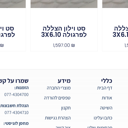
צללה
סט וילון הצללה
סט וי
לפרגולה 3X6.10
לפרגולה 5
0
₪
1,597.00
₪
1
כללי
מידע
שמרו על קש
דף הבית
מוצרי החברה
הזמנות:
077-4304700
אודות
טפסים להורדה
הנהלת חשבונות:
השיטה
תקנון
077-4304710
כתבו עלינו
הצהרת נגישות
מחסן לוגיסטי:
פרסומות שלנו
צור קשר