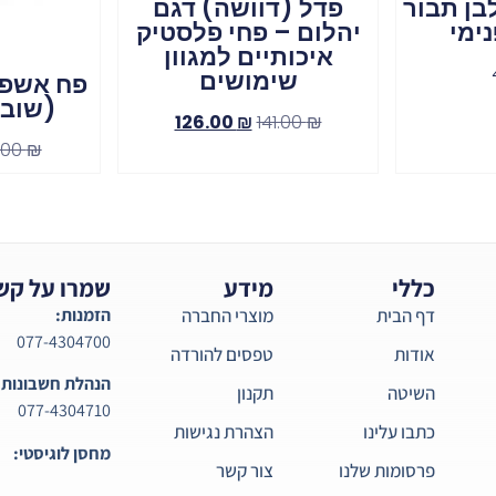
רותים 6L לבן תבור
פדל (דוושה) דגם
נימי
יהלום – פחי פלסטיק
איכותיים למגוון
שימושים
פח אשפה
(שובך) 10
126.00
₪
141.00
₪
.00
₪
כללי
מידע
שמרו על קש
דף הבית
מוצרי החברה
הזמנות:
077-4304700
אודות
טפסים להורדה
הנהלת חשבונות:
השיטה
תקנון
077-4304710
כתבו עלינו
הצהרת נגישות
מחסן לוגיסטי:
פרסומות שלנו
צור קשר