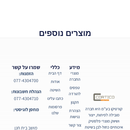
מוצרים נוספים
מידע
כללי
שמרו על קשר
מוצרי
דף הבית
הזמנות:
החברה
077-4304700
אודות
טפסים
השיטה
הנהלת חשבונות:
להורדה
077-4304710
כתבו עלינו
תקנון
פרסומות
קורטיקו בע"מ היא חברה
מחסן לוגיסטי:
הצהרת
שלנו
מובילה לפיתוח, ייצור
נגישות
ושיווק מוצרי פלסטיק
צור קשר
איכותיים כחול-לבן בשיטת
מושב בית חנן