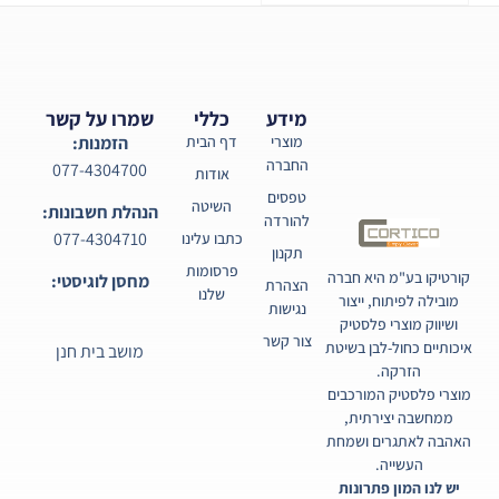
מידע
כללי
שמרו על קשר
מוצרי
דף הבית
הזמנות:
החברה
077-4304700
אודות
טפסים
השיטה
הנהלת חשבונות:
להורדה
077-4304710
כתבו עלינו
תקנון
פרסומות
קורטיקו בע"מ היא חברה
מחסן לוגיסטי:
הצהרת
שלנו
מובילה לפיתוח, ייצור
נגישות
ושיווק מוצרי פלסטיק
צור קשר
איכותיים כחול-לבן בשיטת
מושב בית חנן
הזרקה.
מוצרי פלסטיק המורכבים
ממחשבה יצירתית,
האהבה לאתגרים ושמחת
העשייה.
יש לנו המון פתרונות