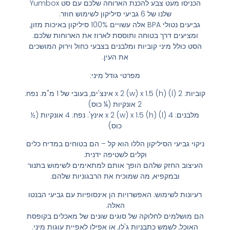
הכניסו מעט צבע להכנת הארוחה שלכם עם סט Yumbox
שלנו של 6 גביעי סיליקון לשימוש חוזר.
גביעים נטולי BPA אלה עשויים 100% סיליקון באיכות מזון,
ומציעים דרך בטוחה ותוססת לארוז את הארוחות שלכם.
הסט כולל מיני קוביות ומלבנים בצבעי כחול וירוק המושכים
את העין.
מפרטי גודל מיני:
קוביות: 2 (l) x 2 (w) x 1.5 (h) אינצ'ים, בעובי של 1 מ"מ. נפח:
2 אונקיות (¼ כוס)
מלבנים: 4 (l) x 2 (w) x 1.5 (h) אינץ'. נפח: 4 אונקיות (½
כוס)
ניקוי גביעי הסיליקון הללו הוא קל – הם בטוחים במדיח כלים
וקלים לשטיפה ידנית.
העיצוב החזק שלהם הופך אותם למתאימים לשימוש בתנור
ובמקפיא, מה שמוכיח את הרבגוניות שלהם.
רעיונות לשימוש: האפשרויות הן אינסופיות עם גביעי הבנטו
האלה.
הם מושלמים לחלוקה של סוגים שונים של מאכלים בקופסת
האוכל, לשמש כתבניות ג'לו, או אפילו לאפיית עוגות מיני.