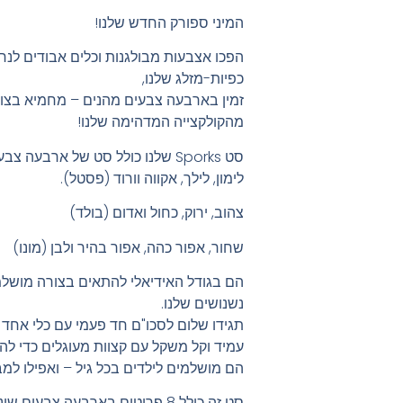
המיני ספורק החדש שלנו!
הפכו אצבעות מבולגנות וכלים אבודים לנ
כפיות-מזלג שלנו,
מהקולקצייה המדהימה שלנו!
סט Sporks שלנו כולל סט של ארבעה צבעים שונים לבחירה:
לימון, לילך, אקווה וורוד (פסטל).
צהוב, ירוק, כחול ואדום (בולד)
שחור, אפור כהה, אפור בהיר ולבן (מונו)
נשנושים שלנו.
תגידו שלום לסכו"ם חד פעמי עם כלי אחד ק
עמיד וקל משקל עם קצוות מעוגלים כדי להק
הם מושלמים לילדים בכל גיל – ואפילו למבו
סט זה כולל 8 פריטים בארבעה צבעים שונים (ארבעה זוגות)