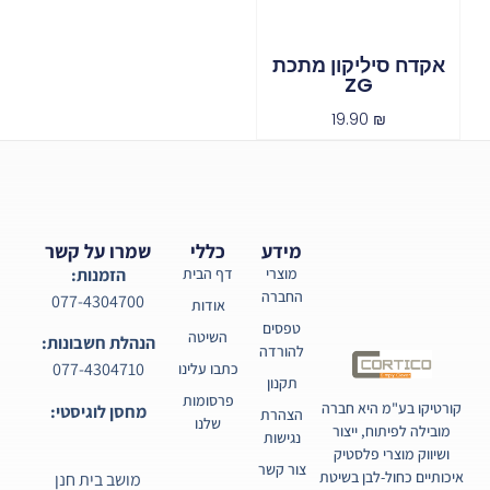
אקדח סיליקון מתכת
ZG
19.90
₪
מידע
כללי
שמרו על קשר
מוצרי
דף הבית
הזמנות:
החברה
077-4304700
אודות
טפסים
השיטה
הנהלת חשבונות:
להורדה
077-4304710
כתבו עלינו
תקנון
פרסומות
קורטיקו בע"מ היא חברה
מחסן לוגיסטי:
הצהרת
שלנו
מובילה לפיתוח, ייצור
נגישות
ושיווק מוצרי פלסטיק
צור קשר
איכותיים כחול-לבן בשיטת
מושב בית חנן