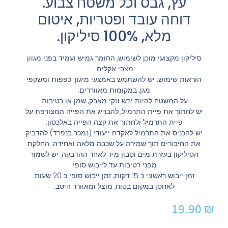
עץ, גבס וכל משטח צבוע.
דוחה עובד ופטריות, איטום
מלא, 100% סיליקון.
סיליקון מקצועי מוכן לשימוש, החומר גמיש ועמיד בפני מגוון
מצבי אקלים.
הוראות שימוש: יש להשתמש באמצעי מיגון: כפפות ומשקפי
מגן, במקומות מאווררים.
על המשטח להיות יבש ונקי מאבק, שמן או רטיבות.
יש לחתוך את פיית התרמיל, להבריג את הפייה המצורפת על
פיית התרמיל ולחתוך את קצה הפייה באלכסון.
יש להכניס את התרמיל לאקדח ייעודי (נמכר בנפרד) להדביק
את החיבורים תוך שמירה על שכבה מלאה ואחידה. החלקת
הסיליקון בעזרת מים וסבון מיד לאחר ההדבקה, יש לשמור
מפני רטיבות עד לייבוש סופי.
זמן ייבוש ראשוני כ 15 דקות, זמן ייבוש סופי כ 20 שעות.
לאחסן במקום בטוח, מוצל ומאוורר היטב.
19.90
₪