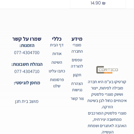
14.90
₪
מידע
כללי
שמרו על קשר
מוצרי
דף הבית
הזמנות:
החברה
077-4304700
אודות
טפסים
השיטה
הנהלת חשבונות:
להורדה
077-4304710
כתבו עלינו
תקנון
פרסומות
קורטיקו בע"מ היא חברה
מחסן לוגיסטי:
הצהרת
שלנו
מובילה לפיתוח, ייצור
נגישות
ושיווק מוצרי פלסטיק
צור קשר
איכותיים כחול-לבן בשיטת
מושב בית חנן
הזרקה.
מוצרי פלסטיק המורכבים
ממחשבה יצירתית,
האהבה לאתגרים ושמחת
העשייה.