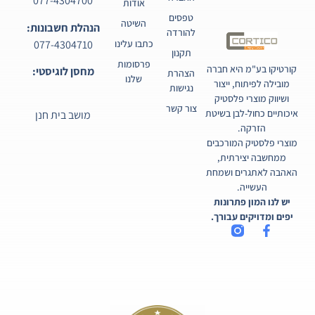
077-4304700
אודות
טפסים
השיטה
הנהלת חשבונות:
להורדה
077-4304710
כתבו עלינו
תקנון
פרסומות
קורטיקו בע"מ היא חברה
מחסן לוגיסטי:
הצהרת
שלנו
מובילה לפיתוח, ייצור
נגישות
ושיווק מוצרי פלסטיק
צור קשר
איכותיים כחול-לבן בשיטת
מושב בית חנן
הזרקה.
מוצרי פלסטיק המורכבים
ממחשבה יצירתית,
האהבה לאתגרים ושמחת
העשייה.
יש לנו המון פתרונות
יפים ומדויקים עבורך.