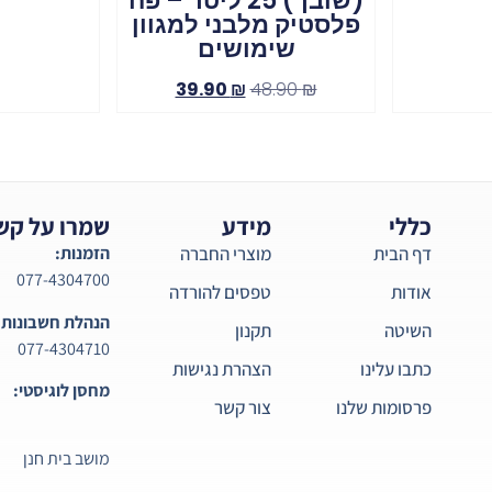
(שובך) 25 ליטר – פח
פלסטיק מלבני למגוון
שימושים
39.90
₪
48.90
₪
כללי
מידע
שמרו על קש
דף הבית
מוצרי החברה
הזמנות:
077-4304700
אודות
טפסים להורדה
הנהלת חשבונות:
השיטה
תקנון
077-4304710
כתבו עלינו
הצהרת נגישות
מחסן לוגיסטי:
פרסומות שלנו
צור קשר
מושב בית חנן