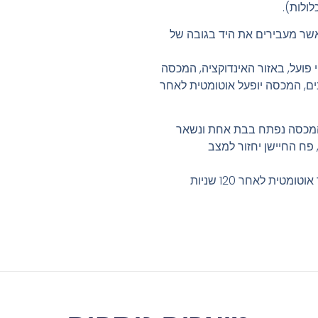
שר מעבירים את היד בגובה של
 פועל, באזור האינדוקציה, המכסה
ם, המכסה יופעל אוטומטית לאחר
תיחה ידני: גע קלות בלחצן OPEN, המכסה נפתח בבת אחת ונשאר
 פח החיישן יחזור למצב
אם לא תלחץ על לחצן סגור, המכסה ייסגר אוטומטית לאחר 120 שניות