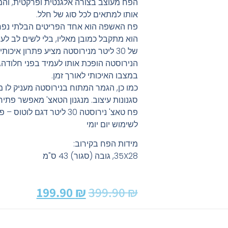
הפח מעוצב בצורה אלגנטית ופרקטית, והמ
אותו למתאים לכל סוג של חלל.
פח האשפה הוא אחד הפריטים הבלתי נפר
הוא מתקבל כמובן מאליו, בלי לשים לב לעי
של 30 ליטר מנירוסטה מציע פתרון איכותי, אסתטי ופרקטי.
הנירוסטה הופכת אותו לעמיד בפני חלודה
במצבו האיכותי לאורך זמן.
כמו כן, הגמר המתוח בנירוסטה מעניק לו מ
סגנונות עיצוב. מנגנון הטאצ' מאפשר פתיח
פח טאצ' נירוסטה 30 ליטר דג
לשימוש יום יומי
מידות הפח בקירוב:
35X28, גובה (סגור) 43 ס"מ
199.90
₪
399.90
₪