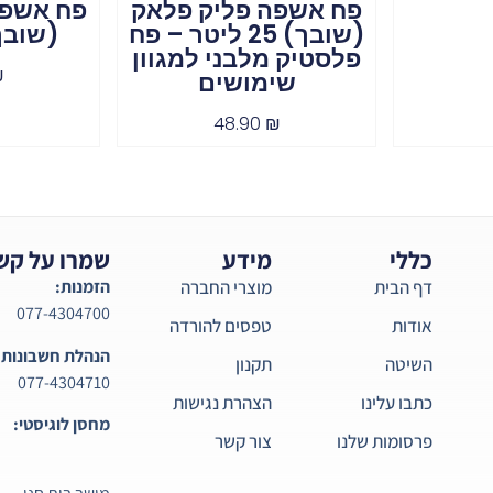
פח אשפה פליק פלאק
פח אשפה
(שובך) 25 ליטר – פח
(שובך) 50 
פלסטיק מלבני למגוון
₪
שימושים
48.90
₪
כללי
מידע
שמרו על קש
דף הבית
מוצרי החברה
הזמנות:
077-4304700
אודות
טפסים להורדה
הנהלת חשבונות:
השיטה
תקנון
077-4304710
כתבו עלינו
הצהרת נגישות
מחסן לוגיסטי:
פרסומות שלנו
צור קשר