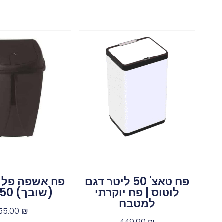
פח טאצ' 50 ליטר דגם
פח אשפה פלי
לוטוס | פח יוקרתי
(שובך) 50 ליטר
למטבח
55.00
₪
449.90
₪