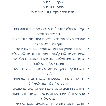
אורך: 556 ס"מ
רוחב: 300 ס"מ
גובה חיבור לקיר: 285-310 ס"מ
קירוי גג פוליקרבונט 8 מ"מ, בעל עמידות גבוהה בפני
טמפרטורה ושבר
מאפשר מעבר אור טבעי בשעות היום, תוך הגנה מלאה
מקרינת – UV מזיקה
מבנה מחוזק המספק אקסטרה יציבות עם יכולת
נשיאה של עד 150 ק"ג/מ"ר ועמידות רוח עד 120 קמ"ש
גימור מרשים ואלגנטי, עם שלדת אלומיניום אל-חלד
ומחברי פלדה מגולוונת
מערכת קירות אקרילית שקופה, עמידה במיוחד וקלה
לניקוי
3 דלתות הזזה המאפשרות מעבר רחב וזרימת אוויר
אופטימלית (ניתנות לנעילה)
מערכת מרזבים מובנית עם ראשי מרזבים מתכווננים
אדני עיגון לקרקע מפלדה, לשמירה על עמידות ויציבות
מקסימלית
הרכבה עצמית פשוטה ע"י 2 אנשים- טכנולוגית קירוי