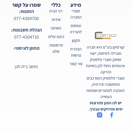
מידע
כללי
שמרו על קשר
מוצרי
דף הבית
הזמנות:
החברה
077-4304700
אודות
טפסים
השיטה
הנהלת חשבונות:
להורדה
077-4304710
כתבו עלינו
תקנון
פרסומות
קורטיקו בע"מ היא חברה
מחסן לוגיסטי:
הצהרת
שלנו
מובילה לפיתוח, ייצור
נגישות
ושיווק מוצרי פלסטיק
צור קשר
איכותיים כחול-לבן בשיטת
מושב בית חנן
הזרקה.
מוצרי פלסטיק המורכבים
ממחשבה יצירתית,
האהבה לאתגרים ושמחת
העשייה.
יש לנו המון פתרונות
יפים ומדויקים עבורך.