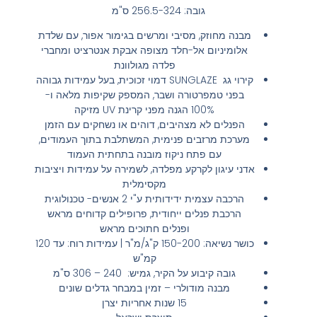
גובה: 256.5-324 ס"מ
מבנה מחוזק, מסיבי ומרשים בגימור אפור, עם שלדת
אלומיניום אל-חלד מצופה אבקת אנטרציט ומחברי
פלדה מגולוונת
קירוי גג SUNGLAZE דמוי זכוכית, בעל עמידות גבוהה
בפני טמפרטורה ושבר, המספק שקיפות מלאה ו-
100% הגנה מפני קרינת UV מזיקה
הפנלים לא מצהיבים, דוהים או נשחקים עם הזמן
מערכת מרזבים פנימית, המשתלבת בתוך העמודים,
עם פתח ניקוז מובנה בתחתית העמוד
אדני עיגון לקרקע מפלדה, לשמירה על עמידות ויציבות
מקסימלית
הרכבה עצמית ידידותית ע"י 2 אנשים- טכנולוגית
הרכבת פנלים ייחודית, פרופילים קדוחים מראש
ופנלים חתוכים מראש
כושר נשיאה: 150-200 ק"ג/מ"ר | עמידות רוח: עד 120
קמ"ש
גובה קיבוע על הקיר, גמיש: 240 – 306 ס"מ
מבנה מודולרי – זמין במבחר גדלים שונים
15 שנות אחריות יצרן