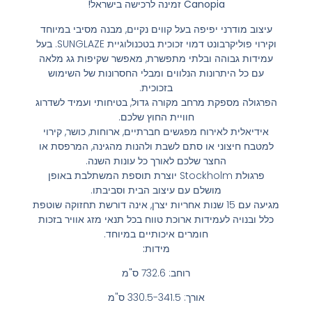
Canopia זמינה לרכישה בישראל!
עיצוב מודרני יפיפה בעל קווים נקיים, מבנה מסיבי במיוחד
וקירוי פוליקרבונט דמוי זכוכית בטכנולוגיית SUNGLAZE. בעל
עמידות גבוהה ובלתי מתפשרת, מאפשר שקיפות גג מלאה
עם כל היתרונות הנלווים ומבלי החסרונות של השימוש
בזכוכית.
הפרגולה מספקת מרחב מקורה גדול, בטיחותי ועמיד לשדרוג
חוויית החוץ שלכם.
אידיאלית לאירוח מפגשים חברתיים, ארוחות, כושר, קירוי
למטבח חיצוני או סתם לשבת ולהנות מהגינה, המרפסת או
החצר שלכם לאורך כל עונות השנה.
פרגולת Stockholm יוצרת תוספת המשתלבת באופן
מושלם עם עיצוב הבית וסביבתו.
מגיעה עם 15 שנות אחריות יצרן, אינה דורשת תחזוקה שוטפת
כלל ובנויה לעמידות ארוכת טווח בכל תנאי מזג אוויר בזכות
חומרים איכותיים במיוחד.
מידות:
רוחב: 732.6 ס"מ
אורך: 330.5-341.5 ס"מ