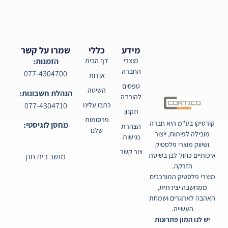
מידע
כללי
שמרו על קשר
מוצרי
דף הבית
הזמנות:
החברה
077-4304700
אודות
טפסים
השיטה
הנהלת חשבונות:
להורדה
077-4304710
כתבו עלינו
תקנון
פרסומות
קורטיקו בע"מ היא חברה
מחסן לוגיסטי:
הצהרת
שלנו
מובילה לפיתוח, ייצור
נגישות
ושיווק מוצרי פלסטיק
צור קשר
איכותיים כחול-לבן בשיטת
מושב בית חנן
הזרקה.
מוצרי פלסטיק המורכבים
ממחשבה יצירתית,
האהבה לאתגרים ושמחת
העשייה.
יש לנו המון פתרונות