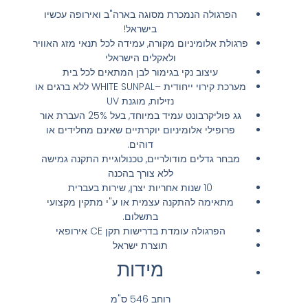
הפרגולה הנמכרת מסוגה בארה"ב ואירופה עכשיו
בישראל!
פרגולת אלומיניום מקורה, עמידה לכל תנאי מזג האוויר
ולאקלים הישראלי
עיצוב נקי בגימור לבן המתאים לכל בית
מערכת קירוי ייחודית –WHITE SUNPAL ללא ברגים או
נזילות, מוגנת UV
גג פוליקרבונט עמיד במיוחד, בעל 25% העברת אור
פרופילי אלומיניום יוקרתיים שאינם מחלידים או
דוהים.
מבחר גדלים מודולריים, טכנולוגיית התקנה גמישה
ללא צורך בהכנה
10 שנות אחריות יצרן, שירות בעברית
מתאימה להתקנה עצמית או ע"י מתקין מקצועי
בתשלום.
הפרגולה עומדת בדרישות תקן CE אירופאי
תוצרת ישראל
מידות
רוחב 546 ס"מ