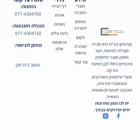
מוצרי
דף הבית
הזמנות:
החברה
077-4304700
אודות
טפסים
השיטה
הנהלת חשבונות:
להורדה
077-4304710
כתבו עלינו
תקנון
פרסומות
קורטיקו בע"מ היא חברה
מחסן לוגיסטי:
הצהרת
שלנו
מובילה לפיתוח, ייצור
נגישות
ושיווק מוצרי פלסטיק
צור קשר
איכותיים כחול-לבן בשיטת
מושב בית חנן
הזרקה.
מוצרי פלסטיק המורכבים
ממחשבה יצירתית,
האהבה לאתגרים ושמחת
העשייה.
יש לנו המון פתרונות
יפים ומדויקים עבורך.