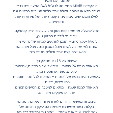
שלהם ייענו תמיד.
קולקציית Midi5 מתאימה לכולם! לאלו המעדיפים כריך
בגודל מלא או ארוחה גדולה יותר, בליווי חטיפים בריאים וגם
לאלו המעדיפים מגוון מנות קטנות יותר של פירות וירקות
וחטיפים…
מכיל למעלה מחמש כוסות מזון ומציע עיצוב יציב, קומפקטי
וידידותי לילדים במגוון נוצץ,
Munchbox Midi5 תוכנן להתאים למגוון של פריטי מזון
שונים למי שרוצה לארוז אוכל בסגנון בנטו, אבל אוהב את
הנשנושים קצת יותר גדולים מגודל ביס…
העיצוב של Midi5 מחולק כך:
תא אחד בנפח ¼2 כוסות – אידיאלי עבור כריכים, עטיפות,
סלטים, סושי או פסטה וכו'…
שלושה תאים בנפח של 1 כוסות – מתאים לכל מגוון תוספות
כמו פירות, ירקות..
תא אחד למנה קטנה – מתאים למטבלים, חטיפים קטנים
יותר או פינוקים מיוחדים.
עיצוב זה מאפשר להורים לארוז ארוחה מאוזנת ומגוונת
בקלות, בעוד שמערכת אטימת הסיליקון החכמה של
Munchbox דואגת שהמזון יישאר טרי ומבודד בכל תא.