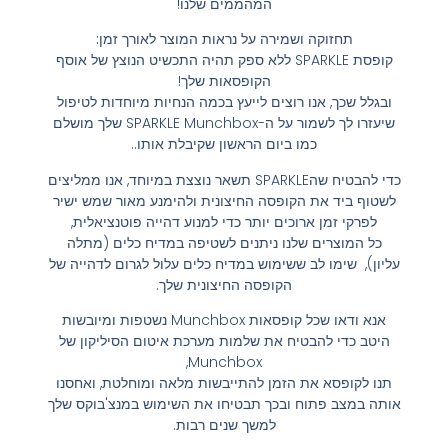
המהממים שלנו!
תחזוקה ושמירה על נראות המוצר לאורך זמן:
קופסת SPARKLE ללא ספק תהיה התכשיט הנוצץ של אוסף
הקופסאות שלך!
ובגלל שכך, אנו רוצים לייעץ בכמה הנחיות מיוחדות לטיפול
שיעזרו לך לשמור על ה-SPARKLE Munchbox שלך מושלם
כמו ביום הראשון שקיבלת אותו..
כדי להבטיח שהSPARKLE תשאר נוצצת במיוחד, אנו ממליצים
לשטוף ביד את הקופסה החיצונית ולהימנע מאור שמש ישיר
לפרקי זמן ארוכים יותר כדי למנוע דהייה פוטנציאלית,
כל המוצרים שלנו ניתנים לשטיפה במדיח כלים (מתלה
עליון), שימו לב ששימוש במדיח כלים עלול לגרום לדהייה של
הקופסה החיצונית שלך.
אנא ודאו שכל קופסאות Munchbox נשטפות ומיובשות
היטב כדי להבטיח את שלמות מערכת איטום הסיליקון של
Munchbox,
תנו לקופסא את הזמן להתייבשות מלאה ומוחלטת, ואחסנו
אותה במצב פתוח ובכך תבטיחו את השימוש במנצ'בוקס שלך
למשך שנים רבות.