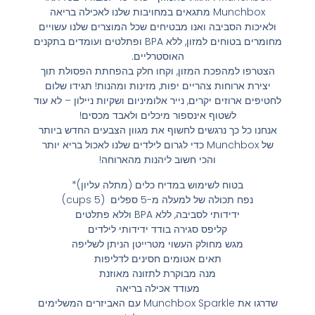
Munchbox מתגאים במחויבות שלנו לאכילה בריאה
ולאיכות הסביבה ואנו מבטיחים שכל המוצרים שלנו עשויים
מחומרים בטוחים למזון, ללא BPA ופתלטים ועומדים בתקנים
האוסטרליים.
הצטרפו למהפכת המזון, וקחו חלק בהפחתת הפסולת תוך
יצירת ארוחות צהריים יפות, מזינות ומהנות! תגידו שלום
לחטיפים ארוזים יקרים, נייר אלומיניום ושקיות ניילון – לא עוד
לשטוף אינספור מיכלים ולאבד מכסים!
אנחנו כל כך נרגשים לחשוף את מגוון הצבעים החדש ביותר
של Munchbox כדי לגרום לילדים שלנו לאכול בריא יותר
והכי חשוב ליהנות מהארוחה!
בטוח לשימוש במדיח כלים (מתלה עליון)*
נפח תכולה של למעלה מ-5 ספלים (cups 5)
ידידותי לסביבה, ללא BPA וללא פתלטים
קליפס סגירה בודד ידידותי לילדים
מגש מחולק העשוי מטרייטן הניתן לשליפה
תאים אטומים חסינים לדליפות
מנה מבוקרת לתזונה מאוזנת
מעודד אכילה בריאה
שדרגו את Munchbox Sparkle עם האביזרים המשלימים