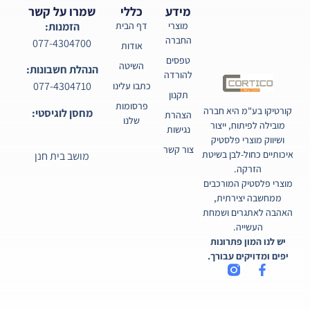
מידע
כללי
שמרו על קשר
מוצרי
דף הבית
הזמנות:
החברה
077-4304700
אודות
טפסים
השיטה
הנהלת חשבונות:
להורדה
077-4304710
כתבו עלינו
תקנון
פרסומות
קורטיקו בע"מ היא חברה
מחסן לוגיסטי:
הצהרת
שלנו
מובילה לפיתוח, ייצור
נגישות
ושיווק מוצרי פלסטיק
צור קשר
איכותיים כחול-לבן בשיטת
מושב בית חנן
הזרקה.
מוצרי פלסטיק המורכבים
ממחשבה יצירתית,
האהבה לאתגרים ושמחת
העשייה.
יש לנו המון פתרונות
יפים ומדויקים עבורך.