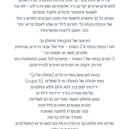
יצירת ארוחות צהריים יפות, מזינות ומהנות! תגידו שלום
לחטיפים ארוזים יקרים, נייר אלומיניום ושקיות ניילון – לא עוד
לשטוף אינספור מיכלים ולאבד מכסים!
אנחנו כל כך נרגשים לחשוף את מגוון הצבעים החדש ביותר
של Munchbox כדי לגרום לילדים שלנו לאכול בריא יותר
והכי חשוב ליהנות מהארוחה!
העיצוב של Mega4 מחולק כך:
תא 1 בנפח בנפח ¼ 2 כוסות – אידיאלי עבור כריכים, עטיפות,
סלטים, סושי או פסטה וכו '.
3 תאים בנפח של 1 כוסות – מתאים לכל מגוון התוספות כמו
פירות, ירקות, או חטיפים מזינים לבחירתכם…
בטוח לשימוש במדיח כלים (מתלה עליון)*
נפח תכולה של למעלה מ-5 ספלים (cups 5)
ידידותי לסביבה, ללא BPA וללא פתלטים
קליפס סגירה בודד ידידותי לילדים
מגש מחולק העשוי מטרייטן הניתן לשליפה
תאים אטומים חסינים לדליפות
מנה מבוקרת לתזונה מאוזנת
מעודד אכילה בריאה
שדרגו את Munchbox Sparkle עם האביזרים המשלימים