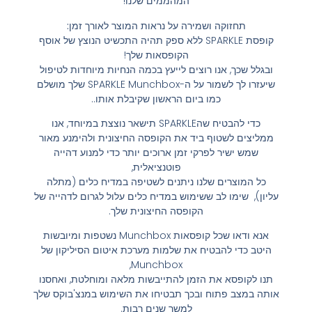
המהממים שלנו!
תחזוקה ושמירה על נראות המוצר לאורך זמן:
קופסת SPARKLE ללא ספק תהיה התכשיט הנוצץ של אוסף
הקופסאות שלך!
ובגלל שכך, אנו רוצים לייעץ בכמה הנחיות מיוחדות לטיפול
שיעזרו לך לשמור על ה-SPARKLE Munchbox שלך מושלם
כמו ביום הראשון שקיבלת אותו..
כדי להבטיח שהSPARKLE תישאר נוצצת במיוחד, אנו
ממליצים לשטוף ביד את הקופסה החיצונית ולהימנע מאור
שמש ישיר לפרקי זמן ארוכים יותר כדי למנוע דהייה
פוטנציאלית,
כל המוצרים שלנו ניתנים לשטיפה במדיח כלים (מתלה
עליון), שימו לב ששימוש במדיח כלים עלול לגרום לדהייה של
הקופסה החיצונית שלך.
אנא ודאו שכל קופסאות Munchbox נשטפות ומיובשות
היטב כדי להבטיח את שלמות מערכת איטום הסיליקון של
Munchbox,
תנו לקופסא את הזמן להתייבשות מלאה ומוחלטת, ואחסנו
אותה במצב פתוח ובכך תבטיחו את השימוש במנצ'בוקס שלך
למשך שנים רבות.