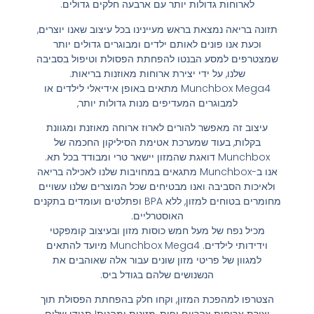
לארוחות גדולות יותר עם ארבעה חלקים גדולים.
תזונה בריאה נמצאת בראש מעיינינו בכל עיצוב שאנו יוצרים,
וכעת אנו פונים לאותם ילדים ומבוגרים גדולים יותר
שמצטרפים למסע הבנטו להפחתת הפסולת וטיפול בסביבה
שלנו, על ידי יצירת ארוחות מאוזנות בריאות.
Munchbox Mega4 מתאים באופן אידיאלי לילדים או
למבוגרים המעדיפים מנות גדולות יותר,
עיצוב זה מאפשר להורים לארוז ארוחה מאוזנת ומגוונת
בקלות, בעוד שמערכת אטימת הסיליקון החכמה של
Munchbox דואגת שהמזון יישאר טרי ומבודד בכל תא.
אנו ב-Munchbox מתגאים במחויבות שלנו לאכילה בריאה
ולאיכות הסביבה ואנו מבטיחים שכל המוצרים שלנו עשויים
מחומרים בטוחים למזון, ללא BPA ופתלטים ועומדים בתקנים
האוסטרליים.
מכיל נפח של מעל חמש כוסות מזון ובעיצוב קומפקטי
וידידותי לילדים. Munchbox Mega4 מיועד להתאים
למגוון של פריטי מזון שונים עבור אלה שאוהבים את
הנשנושים שלהם בגודל ביס.
הצטרפו למהפכת המזון, וקחו חלק בהפחתת הפסולת תוך