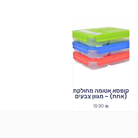
קופסא אטומה מחולקת
(אחת) – מגוון צבעים
19.90
₪