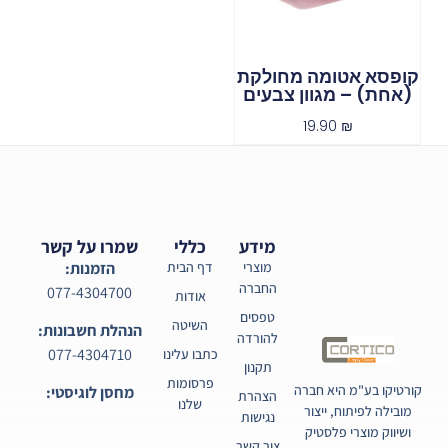
קופסא אטומה מחולקת
(אחת) – מגוון צבעים
19.90
₪
מידע
כללי
שמרו על קשר
מוצרי
דף הבית
הזמנות:
החברה
077-4304700
אודות
טפסים
השיטה
הנהלת חשבונות:
להורדה
077-4304710
כתבו עלינו
תקנון
פרסומות
קורטיקו בע"מ היא חברה
מחסן לוגיסטי:
הצהרת
שלנו
מובילה לפיתוח, ייצור
נגישות
ושיווק מוצרי פלסטיק
צור קשר