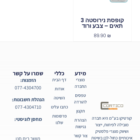
קופסת נירוסטה 3
תאים – צבע ורוד
89.90
₪
מידע
כללי
שמרו על קשר
מוצרי
דף הבית
הזמנות:
החברה
077-4304700
אודות
טפסים
השיטה
הנהלת חשבונות:
להורדה
077-4304710
כתבו עלינו
תקנון
פרסומות
קורטיקו בע"מ היא חברה
מחסן לוגיסטי:
הצהרת
שלנו
מובילה לפיתוח, ייצור
נגישות
ושיווק מוצרי פלסטיק
צור קשר
איכותיים כחול-לבן בשיטת
מושב בית חנן