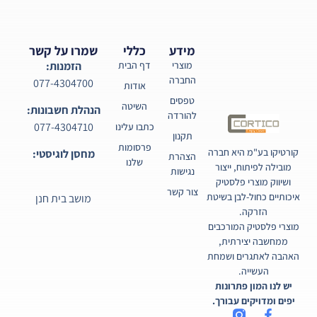
מידע
כללי
שמרו על קשר
מוצרי
דף הבית
הזמנות:
החברה
077-4304700
אודות
טפסים
השיטה
הנהלת חשבונות:
להורדה
077-4304710
כתבו עלינו
תקנון
פרסומות
קורטיקו בע"מ היא חברה
מחסן לוגיסטי:
הצהרת
שלנו
מובילה לפיתוח, ייצור
נגישות
ושיווק מוצרי פלסטיק
צור קשר
איכותיים כחול-לבן בשיטת
מושב בית חנן
הזרקה.
מוצרי פלסטיק המורכבים
ממחשבה יצירתית,
האהבה לאתגרים ושמחת
העשייה.
יש לנו המון פתרונות
יפים ומדויקים עבורך.