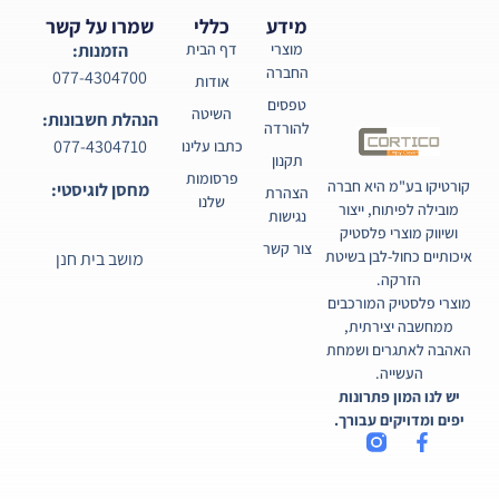
מידע
כללי
שמרו על קשר
מוצרי
דף הבית
הזמנות:
החברה
077-4304700
אודות
טפסים
השיטה
הנהלת חשבונות:
להורדה
077-4304710
כתבו עלינו
תקנון
פרסומות
קורטיקו בע"מ היא חברה
מחסן לוגיסטי:
הצהרת
שלנו
מובילה לפיתוח, ייצור
נגישות
ושיווק מוצרי פלסטיק
צור קשר
איכותיים כחול-לבן בשיטת
מושב בית חנן
הזרקה.
מוצרי פלסטיק המורכבים
ממחשבה יצירתית,
האהבה לאתגרים ושמחת
העשייה.
יש לנו המון פתרונות
יפים ומדויקים עבורך.