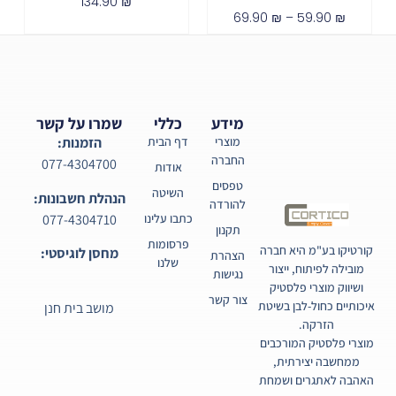
134.90
₪
69.90
₪
–
59.90
₪
מידע
כללי
שמרו על קשר
מוצרי
דף הבית
הזמנות:
החברה
077-4304700
אודות
טפסים
השיטה
הנהלת חשבונות:
להורדה
077-4304710
כתבו עלינו
תקנון
פרסומות
קורטיקו בע"מ היא חברה
מחסן לוגיסטי:
הצהרת
שלנו
מובילה לפיתוח, ייצור
נגישות
ושיווק מוצרי פלסטיק
צור קשר
איכותיים כחול-לבן בשיטת
מושב בית חנן
הזרקה.
מוצרי פלסטיק המורכבים
ממחשבה יצירתית,
האהבה לאתגרים ושמחת