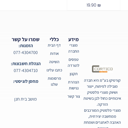
19.90
₪
מידע
כללי
שמרו על קשר
מוצרי
דף הבית
הזמנות:
החברה
077-4304700
אודות
טפסים
השיטה
הנהלת חשבונות:
להורדה
077-4304710
כתבו עלינו
תקנון
פרסומות
קורטיקו בע"מ היא חברה
מחסן לוגיסטי:
הצהרת
שלנו
מובילה לפיתוח, ייצור
נגישות
ושיווק מוצרי פלסטיק
צור קשר
איכותיים כחול-לבן בשיטת
מושב בית חנן
הזרקה.
מוצרי פלסטיק המורכבים
ממחשבה יצירתית,
האהבה לאתגרים ושמחת