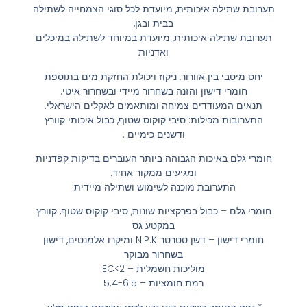
תערובת שתילה איכותית, מיועדת לכל סוגי הצמחייה לשתילה
בבית ובגן,
תערובת שתילה איכותית, מיועדת במיוחד לשתילה במיכלים
ואדניות
יחס מיטבי בין אוורור, ניקוז ויכולת החזקת מים בתוספת
חומרי דישון והזנה בשחרור מיידי ובשחרור איטי.
תנאים המעודדים צמיחה ומותאמים לאקלים הישראלי.
התערובות מכילות: סיבי קוקוס שטוף, כבול איכותי קוורץ
ודשנים כימיים .
חומרי גלם באיכות הגבוהה ביותר העוברים בדיקות קפדניות
ומגיעים ממקור אחיד.
התערובת מוכנה לשימוש ושתילה מיידית.
חומרי גלם – כבול בפרקציות שונות, סיבי קוקוס שטוף, קוורץ
במקטע גס
חומרי דישון – דשן סטרטר N.P.K ומיקרו אלמנטים, דישון
בשחרור מבוקר
מוליכות חשמלית – EC<2
רמת חומציות – 5.4-6.5