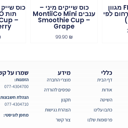
קרחום FRIZET מגוון
כוס שייקים מיני –
כוס שייק
חום לפי
ענבים MontiiCo Mini
תו
Cup –
Smoothie Cup –
rry
Grape
₪
99.90
₪
כללי
מידע
שמרו על קש
דף הבית
מוצרי החברה
הזמנות:
077-4304700
אודות
טפסים להורדה
הנהלת חשבונות:
השיטה
תקנון
077-4304710
כתבו עלינו
הצהרת נגישות
מחסן לוגיסטי:
פרסומות שלנו
צור קשר