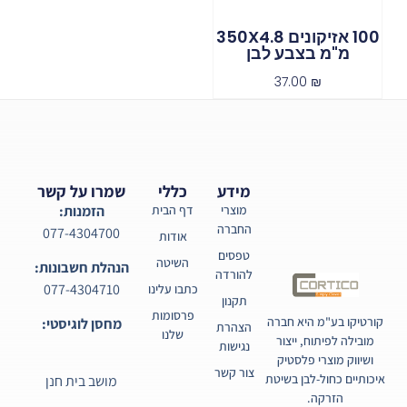
100 אזיקונים 350X4.8
מ"מ בצבע לבן
37.00
₪
מידע
כללי
שמרו על קשר
מוצרי
דף הבית
הזמנות:
החברה
077-4304700
אודות
טפסים
השיטה
הנהלת חשבונות:
להורדה
077-4304710
כתבו עלינו
תקנון
פרסומות
קורטיקו בע"מ היא חברה
מחסן לוגיסטי:
הצהרת
שלנו
מובילה לפיתוח, ייצור
נגישות
ושיווק מוצרי פלסטיק
צור קשר
איכותיים כחול-לבן בשיטת
מושב בית חנן
הזרקה.