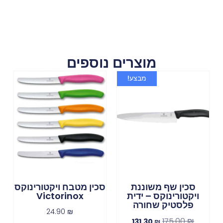
מוצרים נוספים
מבצע!
סכין שף משוננת
סכין מטבח ויקטורינוקס
ויקטורינוקס – ידית
Victorinox
פלסטיק שחורה
24.90
₪
175.00
₪
131.30
₪