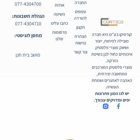
החברה
077-4304700
אודות
טפסים
השיטה
הנהלת חשבונות:
להורדה
077-4304710
כתבו עלינו
תקנון
פרסומות
קורטיקו בע"מ היא חברה
מחסן לוגיסטי:
הצהרת
שלנו
מובילה לפיתוח, ייצור
נגישות
ושיווק מוצרי פלסטיק
צור קשר
איכותיים כחול-לבן בשיטת
מושב בית חנן
הזרקה.
מוצרי פלסטיק המורכבים
ממחשבה יצירתית,
האהבה לאתגרים ושמחת
העשייה.
יש לנו המון פתרונות
יפים ומדויקים עבורך.