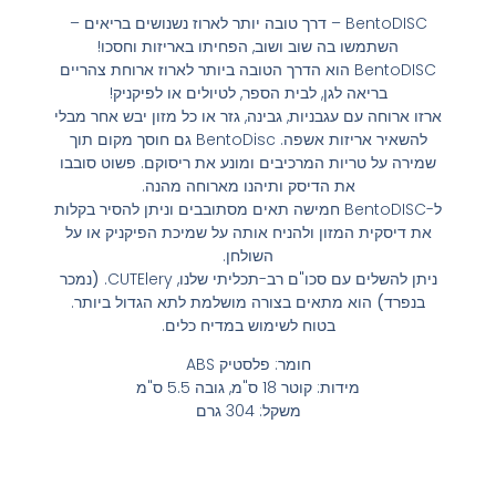
BentoDISC – דרך טובה יותר לארוז נשנושים בריאים –
השתמשו בה שוב ושוב, הפחיתו באריזות וחסכו!
BentoDISC הוא הדרך הטובה ביותר לארוז ארוחת צהריים
בריאה לגן, לבית הספר, לטיולים או לפיקניק!
ארזו ארוחה עם עגבניות, גבינה, גזר או כל מזון יבש אחר מבלי
להשאיר אריזות אשפה. BentoDisc גם חוסך מקום תוך
שמירה על טריות המרכיבים ומונע את ריסוקם. פשוט סובבו
את הדיסק ותיהנו מארוחה מהנה.
ל-BentoDISC חמישה תאים מסתובבים וניתן להסיר בקלות
את דיסקית המזון ולהניח אותה על שמיכת הפיקניק או על
השולחן.
ניתן להשלים עם סכו"ם רב-תכליתי שלנו, CUTElery.
(נמכר
בנפרד)
הוא מתאים בצורה מושלמת לתא הגדול ביותר.
בטוח לשימוש במדיח כלים.
חומר: פלסטיק ABS
מידות: קוטר 18 ס"מ, גובה 5.5 ס"מ
משקל: 304 גרם