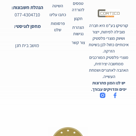
טפסים
השיטה
הנהלת חשבונות:
להורדה
077-4304710
כתבו עלינו
תקנון
פרסומות
קורטיקו בע"מ היא חברה
מחסן לוגיסטי:
הצהרת
שלנו
מובילה לפיתוח, ייצור
נגישות
ושיווק מוצרי פלסטיק
צור קשר
איכותיים כחול-לבן בשיטת
מושב בית חנן
הזרקה.
מוצרי פלסטיק המורכבים
ממחשבה יצירתית,
האהבה לאתגרים ושמחת
העשייה.
יש לנו המון פתרונות
יפים ומדויקים עבורך.