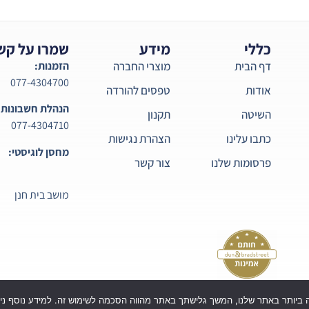
כללי
מידע
שמרו על קש
דף הבית
מוצרי החברה
הזמנות:
077-4304700
אודות
טפסים להורדה
הנהלת חשבונות:
השיטה
תקנון
077-4304710
כתבו עלינו
הצהרת נגישות
מחסן לוגיסטי:
פרסומות שלנו
צור קשר
מושב בית חנן
כל הזכויות שמורות לקורטיקו בע"מ ©
| Powered by Webi Digital