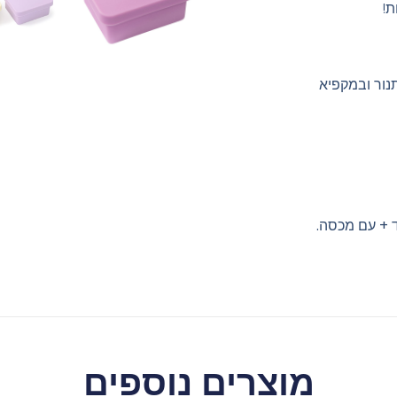
ת!
נור ובמקפיא
ד + עם מכסה.
מוצרים נוספים