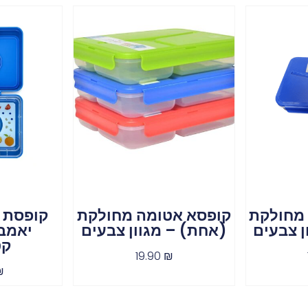
מחולקת
קופסא אטומה מחולקת
קופסת א
ן צבעים
(אחת) – מגוון צבעים
יאמב
קט
19.90
₪
₪