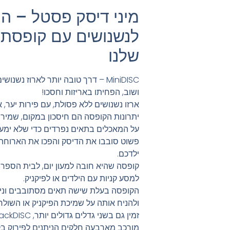
מיני דיסק פסטל – הוס
שלנו
MiniDISC – דרך טובה יותר לארוז נ
ושוב, הפחיתו באריזות וחסכו!
ארזו נשנושים ללא פסולת, עם פירות יער, אג
יתרונות הקופסה הם חיסכון במקום, שמירה
על המאכלים בתאים נפרדים כדי שלא ימעכו
פשוט סובבו את הדיסק והפכו את הארוחה
ילדכם.
קופסה שהיא חובה למעון יום, לבית הספר, ל
למסע קניות עם הילדים או לפיקניק.
הקופסה בעלת שישה תאים מסתובבים וניתן
ולהניח אותה על שמיכת הפיקניק או השולחן
זמין גם בשני גדלים גדולים יותר, SnackDISC ו-BentoDISC.
מורכב מארבעה חלקים הניתנים לפירוק בק