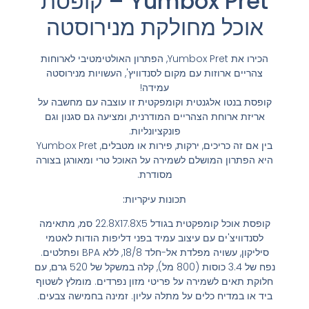
Yumbox Pret – קופסת
אוכל מחולקת מנירוסטה
הכירו את Yumbox Pret, הפתרון האולטימטיבי לארוחות
צהריים ארוזות עם מקום לסנדוויץ', העשויות מנירוסטה
עמידה!
קופסת בנטו אלגנטית וקומפקטית זו עוצבה עם מחשבה על
אריזת ארוחת הצהריים המודרנית, ומציעה גם סגנון וגם
פונקציונליות.
בין אם זה כריכים, ירקות, פירות או מטבלים, Yumbox Pret
היא הפתרון המושלם לשמירה על האוכל טרי ומאורגן בצורה
מסודרת.
תכונות עיקריות:
קופסת אוכל קומפקטית בגודל 22.8X17.8X5 סמ, מתאימה
לסנדוויצ'ים עם עיצוב עמיד בפני דליפות הודות לאטמי
סיליקון, עשויה מפלדת אל-חלד 18/8, ללא BPA ופתלטים.
נפח של 3.4 כוסות (800 מל), קלה במשקל של 520 גרם, עם
חלוקת תאים לשמירה על פריטי מזון נפרדים. מומלץ לשטוף
ביד או במדיח כלים על מתלה עליון. זמינה בחמישה צבעים.