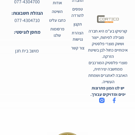
החברה
077-4304700
אודות
טפסים
השיטה
הנהלת חשבונות:
להורדה
077-4304710
כתבו עלינו
תקנון
פרסומות
קורטיקו בע"מ היא חברה
מחסן לוגיסטי:
הצהרת
שלנו
מובילה לפיתוח, ייצור
נגישות
ושיווק מוצרי פלסטיק
צור קשר
איכותיים כחול-לבן בשיטת
מושב בית חנן
הזרקה.
מוצרי פלסטיק המורכבים
ממחשבה יצירתית,
האהבה לאתגרים ושמחת
העשייה.
יש לנו המון פתרונות
יפים ומדויקים עבורך.