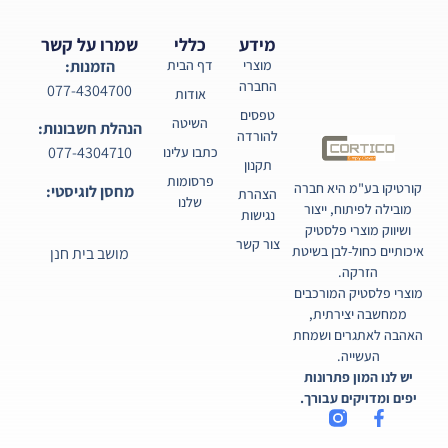
מידע
כללי
שמרו על קשר
מוצרי
דף הבית
הזמנות:
החברה
077-4304700
אודות
טפסים
השיטה
הנהלת חשבונות:
להורדה
077-4304710
כתבו עלינו
תקנון
פרסומות
קורטיקו בע"מ היא חברה
מחסן לוגיסטי:
הצהרת
שלנו
מובילה לפיתוח, ייצור
נגישות
ושיווק מוצרי פלסטיק
צור קשר
איכותיים כחול-לבן בשיטת
מושב בית חנן
הזרקה.
מוצרי פלסטיק המורכבים
ממחשבה יצירתית,
האהבה לאתגרים ושמחת
העשייה.
יש לנו המון פתרונות
יפים ומדויקים עבורך.