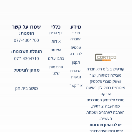
מידע
כללי
שמרו על קשר
מוצרי
דף הבית
הזמנות:
החברה
077-4304700
אודות
טפסים
השיטה
הנהלת חשבונות:
להורדה
077-4304710
כתבו עלינו
תקנון
פרסומות
קורטיקו בע"מ היא חברה
מחסן לוגיסטי:
הצהרת
שלנו
מובילה לפיתוח, ייצור
נגישות
ושיווק מוצרי פלסטיק
צור קשר
איכותיים כחול-לבן בשיטת
מושב בית חנן
הזרקה.
מוצרי פלסטיק המורכבים
ממחשבה יצירתית,
האהבה לאתגרים ושמחת
העשייה.
יש לנו המון פתרונות
יפים ומדויקים עבורך.