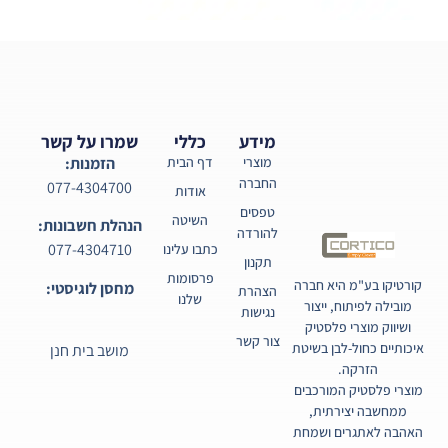
מידע
כללי
שמרו על קשר
מוצרי
דף הבית
הזמנות:
החברה
077-4304700
אודות
טפסים
השיטה
הנהלת חשבונות:
להורדה
077-4304710
כתבו עלינו
תקנון
פרסומות
קורטיקו בע"מ היא חברה
מחסן לוגיסטי:
הצהרת
שלנו
מובילה לפיתוח, ייצור
נגישות
ושיווק מוצרי פלסטיק
צור קשר
איכותיים כחול-לבן בשיטת
מושב בית חנן
הזרקה.
מוצרי פלסטיק המורכבים
ממחשבה יצירתית,
האהבה לאתגרים ושמחת