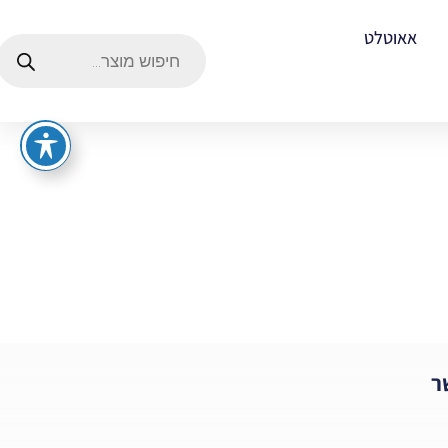
אאוטלט
ר