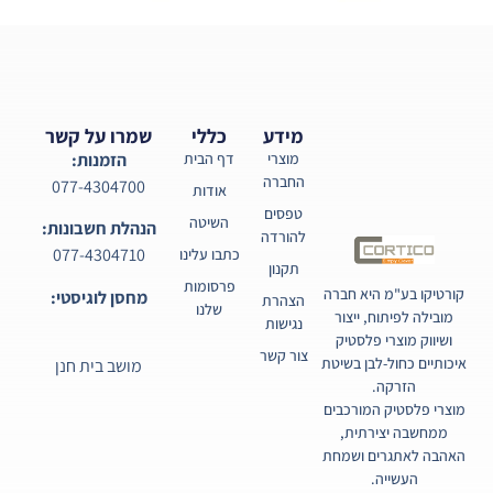
מידע
כללי
שמרו על קשר
מוצרי
דף הבית
הזמנות:
החברה
077-4304700
אודות
טפסים
השיטה
הנהלת חשבונות:
להורדה
077-4304710
כתבו עלינו
תקנון
פרסומות
קורטיקו בע"מ היא חברה
מחסן לוגיסטי:
הצהרת
שלנו
מובילה לפיתוח, ייצור
נגישות
ושיווק מוצרי פלסטיק
צור קשר
איכותיים כחול-לבן בשיטת
מושב בית חנן
הזרקה.
מוצרי פלסטיק המורכבים
ממחשבה יצירתית,
האהבה לאתגרים ושמחת
העשייה.