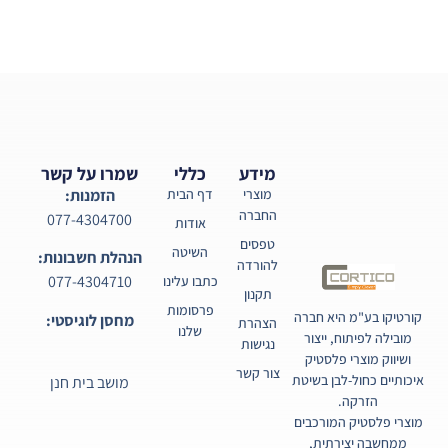
מידע
כללי
שמרו על קשר
מוצרי
דף הבית
הזמנות:
החברה
077-4304700
אודות
טפסים
השיטה
הנהלת חשבונות:
להורדה
077-4304710
כתבו עלינו
תקנון
פרסומות
קורטיקו בע"מ היא חברה
מחסן לוגיסטי:
הצהרת
שלנו
מובילה לפיתוח, ייצור
נגישות
ושיווק מוצרי פלסטיק
צור קשר
איכותיים כחול-לבן בשיטת
מושב בית חנן
הזרקה.
מוצרי פלסטיק המורכבים
ממחשבה יצירתית,