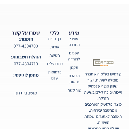
מידע
כללי
שמרו על קשר
מוצרי
דף הבית
הזמנות:
החברה
077-4304700
אודות
טפסים
השיטה
הנהלת חשבונות:
להורדה
077-4304710
כתבו עלינו
תקנון
פרסומות
קורטיקו בע"מ היא חברה
מחסן לוגיסטי:
הצהרת
שלנו
מובילה לפיתוח, ייצור
נגישות
ושיווק מוצרי פלסטיק
צור קשר
איכותיים כחול-לבן בשיטת
מושב בית חנן
הזרקה.
מוצרי פלסטיק המורכבים
ממחשבה יצירתית,
האהבה לאתגרים ושמחת
העשייה.
יש לנו המון פתרונות