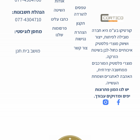
אודות
טפסים
השיטה
הנהלת חשבונות:
להורדה
077-4304710
כתבו עלינו
תקנון
פרסומות
קורטיקו בע"מ היא חברה
מחסן לוגיסטי:
הצהרת
שלנו
מובילה לפיתוח, ייצור
נגישות
ושיווק מוצרי פלסטיק
צור קשר
איכותיים כחול-לבן בשיטת
מושב בית חנן
הזרקה.
מוצרי פלסטיק המורכבים
ממחשבה יצירתית,
האהבה לאתגרים ושמחת
העשייה.
יש לנו המון פתרונות
יפים ומדויקים עבורך.