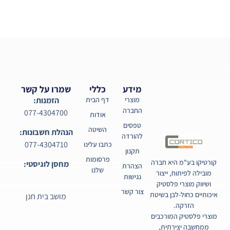
מידע
כללי
שמרו על קשר
מוצרי
דף הבית
הזמנות:
החברה
077-4304700
אודות
טפסים
השיטה
הנהלת חשבונות:
להורדה
077-4304710
כתבו עלינו
תקנון
פרסומות
קורטיקו בע"מ היא חברה
מחסן לוגיסטי:
הצהרת
שלנו
מובילה לפיתוח, ייצור
נגישות
ושיווק מוצרי פלסטיק
צור קשר
איכותיים כחול-לבן בשיטת
מושב בית חנן
הזרקה.
מוצרי פלסטיק המורכבים
ממחשבה יצירתית,