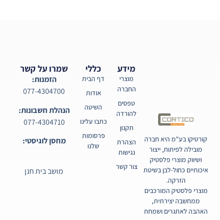
מידע
כללי
שמרו על קשר
מוצרי
דף הבית
הזמנות:
החברה
077-4304700
אודות
טפסים
השיטה
הנהלת חשבונות:
להורדה
077-4304710
כתבו עלינו
תקנון
פרסומות
קורטיקו בע"מ היא חברה
מחסן לוגיסטי:
הצהרת
שלנו
מובילה לפיתוח, ייצור
נגישות
ושיווק מוצרי פלסטיק
צור קשר
איכותיים כחול-לבן בשיטת
מושב בית חנן
הזרקה.
מוצרי פלסטיק המורכבים
ממחשבה יצירתית,
האהבה לאתגרים ושמחת