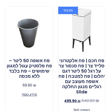
מבצע!
פח חכם | פח אלקטרוני
פח אשפה 50 ליטר –
סלייד צר | פח סנסור צר
פח פלסטיק עגול למגוון
על רגל 50 ליטר דגם
שימושים – פח בלבד
יהלום | פח למטבח | פח
ללא מכסה
אשפה מעוצב עם
69.90
₪
רגליים מנגון החלקה
Slide
מידע נוסף
649.90
₪
499.90
₪
הוספה לסל