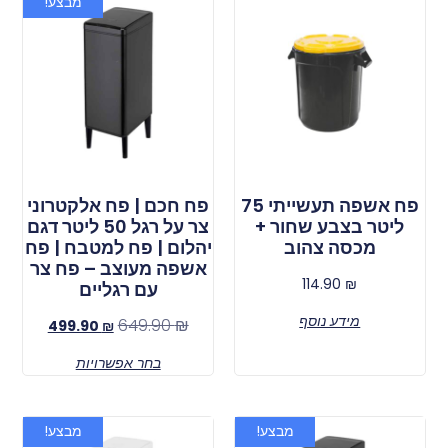
מבצע!
פח אשפה תעשייתי 75
פח חכם | פח אלקטרוני
ליטר בצבע שחור +
צר על רגל 50 ליטר דגם
מכסה צהוב
יהלום | פח למטבח | פח
אשפה מעוצב – פח צר
114.90
₪
עם רגליים
מידע נוסף
649.90
₪
499.90
₪
בחר אפשרויות
מבצע!
מבצע!