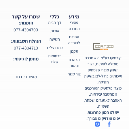
מידע
כללי
שמרו על קשר
מוצרי
דף הבית
הזמנות:
החברה
077-4304700
אודות
טפסים
השיטה
הנהלת חשבונות:
להורדה
077-4304710
כתבו עלינו
תקנון
פרסומות
קורטיקו בע"מ היא חברה
מחסן לוגיסטי:
הצהרת
שלנו
מובילה לפיתוח, ייצור
נגישות
ושיווק מוצרי פלסטיק
צור קשר
איכותיים כחול-לבן בשיטת
מושב בית חנן
הזרקה.
מוצרי פלסטיק המורכבים
ממחשבה יצירתית,
האהבה לאתגרים ושמחת
העשייה.
יש לנו המון פתרונות
יפים ומדויקים עבורך.