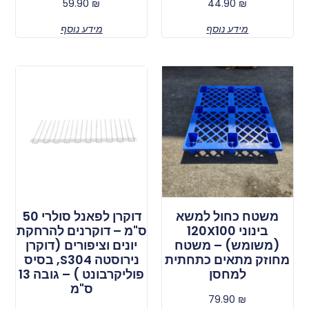
59.90
₪
44.90
₪
מידע נוסף
מידע נוסף
משטח כחול למשא
דוקרן לפאנל סולרי 50
בינוני 120X100
ס"מ – דוקרנים להרחקת
(משומש) – משטח
יונים וציפורים (דוקרן
מחוזק מתאים כתחתית
נירוסטה S304, בסיס
למחסן
פוליקרבונט ) – גובה 13
ס"מ
79.90
₪