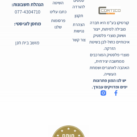
טפסים
השיטה
הנהלת חשבונות:
להורדה
077-4304710
כתבו עלינו
תקנון
פרסומות
קורטיקו בע"מ היא חברה
מחסן לוגיסטי:
הצהרת
שלנו
מובילה לפיתוח, ייצור
נגישות
ושיווק מוצרי פלסטיק
צור קשר
איכותיים כחול-לבן בשיטת
מושב בית חנן
הזרקה.
מוצרי פלסטיק המורכבים
ממחשבה יצירתית,
האהבה לאתגרים ושמחת
העשייה.
יש לנו המון פתרונות
יפים ומדויקים עבורך.