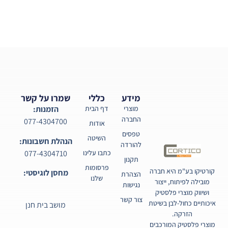
מידע
כללי
שמרו על קשר
מוצרי
דף הבית
הזמנות:
החברה
077-4304700
אודות
טפסים
השיטה
הנהלת חשבונות:
להורדה
077-4304710
כתבו עלינו
תקנון
פרסומות
קורטיקו בע"מ היא חברה
מחסן לוגיסטי:
הצהרת
שלנו
מובילה לפיתוח, ייצור
נגישות
ושיווק מוצרי פלסטיק
צור קשר
איכותיים כחול-לבן בשיטת
מושב בית חנן
הזרקה.
מוצרי פלסטיק המורכבים