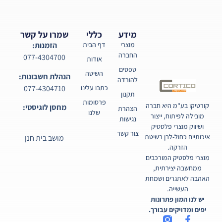
מידע
כללי
שמרו על קשר
מוצרי
דף הבית
הזמנות:
החברה
077-4304700
אודות
טפסים
השיטה
הנהלת חשבונות:
להורדה
077-4304710
כתבו עלינו
תקנון
פרסומות
קורטיקו בע"מ היא חברה
מחסן לוגיסטי:
הצהרת
שלנו
מובילה לפיתוח, ייצור
נגישות
ושיווק מוצרי פלסטיק
צור קשר
איכותיים כחול-לבן בשיטת
מושב בית חנן
הזרקה.
מוצרי פלסטיק המורכבים
ממחשבה יצירתית,
האהבה לאתגרים ושמחת
העשייה.
יש לנו המון פתרונות
יפים ומדויקים עבורך.