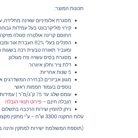
תכונות המוצר:
מסגרת אלומיניום שאינה מחלידה, עם
קירוי פוליקרבונט בעל עמידות גבוהה
החוסם קרינה אולטרה סגולה מזיקה.
הפנלים בעלי 82% העברת
ומעביר תאורה טבעית רכה בשעות הי
מסגרת בסיס עשויה פח מגולוון.
דלת ציר וחלון איוורור.
5 שנות אחריות.
מגוון אביזרים לבחירה המשדרגים א
נוספים בעמוד חממות ראשי.
עומס שלג: עד 75 ק"ג/מ"ר | עמידות רוח: עד 90 קמ"ש.
הובלה חינם
–
פירוט תנאי הובלה
ניתן להזמין שירות הרכבה בתשלום
–
עלות התקנה 3300 ש"ח – ע"י מתקין מקצועי
(תוספת המשולמת ישירות למתקין והינה ב