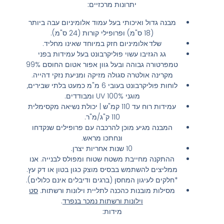
יתרונות מרכזיים:
מבנה גדול ואיכותי בעל עמוד אלומיניום עבה ביותר
(18 ס"מ) ופרופילי קורות (24 ס"מ).
שלד אלומיניום חזק במיוחד שאינו מחליד.
גג הגזיבו עשוי פוליקרבונט בעל עמידות בפני
טמפרטורה גבוהה ובעל גוון אפור אטום החוסם 99%
מקרינה אולטרה סגולה מזיקה ומניעת נזקי דהייה.
לוחות פוליקרבונט בעובי 6 מ"מ כמעט בלתי שבירים,
מוגני 100% UV ומבודדים.
עמידות רוח עד 110 קמ"ש | יכולת נשיאה מקסימלית
110 ק"ג/מ"ר.
המבנה מגיע מוכן להרכבה עם פרופילים שנקדחו
ונחתכו מראש.
10 שנות אחריות יצרן.
ההתקנה מחייבת משטח שטוח ומפולס לבנייה. אנו
ממליצים להשתמש בבסיס מוצק כגון בטון או דק עץ.
*חלקים לעיגון המחסן (ברגים ודיבלים אינם כלולים).
מסילות מובנות כהכנה לתליית וילונות ורשתות.
סט
וילונות ורשתות נמכר בנפרד
.
מידות: