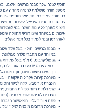
הוסף לגינה שלך מבנה מרשים ואלגנטי באמצעו
מספק חוויה מושלמת להנאה מהחוץ עם כל 
בטיחותי ועמיד במיוחד, יוצר תוספת של
עם סביבת הבית. אידיאלי לאירוח מפגשים
חיצוני לאורך כל עונות השנה. בנוי לעמידו
איכותיים במיוחד ואינו דורש תחזוקה שוטפ
לאורך זמן ובנוי לעמוד בכל תנאי אקלים.
מבנה מרשים וחזק- בעל שלד אלומינ
במיוחד עם מחברי פלדה מגולוונת
גג פוליקרבונט 6 מ"מ בעל
ברונזה עם 15% העברת או
רך ונעים בשעות היום, תוך הגנה מלאה מקר
מערכת קירות אקרילית שקופה – בע
העברת אור טבעי, קלה לניקוי וחסינה ב
שתי דלתות הזזה כפולות רחבות, ני
הצדדים לזרימת אוויר מיטבית (ניתנו
פתח אוורור עליון, המאפשר הגברה ש
מערכת מרזבים מובנית לניקוז יעיל 