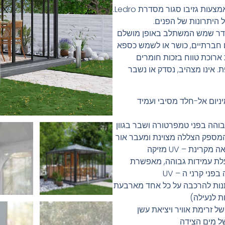
ת גזיבו סגור מסדרת Ledro.
היתרונות של הפנים.
 חדר שמש המשתלב באופן מושלם
 חברתיים, כושר או לשמש כספא
ת ארוכת טווח בזכות חומרים
ת. אינו מצהיב, נסדק או נשבר
יום אל-חלד מסיבי ועמיד
 עמידות גבוהה בפני טמפרטורה ושבר בגוון
ר בלבד, המספק הצללה מצוינת ומעבר אור
ינת – UV מזיקה
לת עמידות גבוהה, מאפשרת
פני קרני ה – UV
תנות להרכבה על כל אחד מארבעת
ת לנעילה)
ל זרימת אוויר ויציאת עשן
של מים הצידה