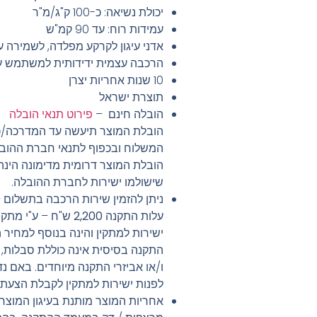
יכולת נשיאה: כ-100 ק"ג/מ"ר
עמידות רוח: עד 90 קמ"ש
אדני עיגון לקרקע מפלדה, לשמירה ע
הרכבה עצמית ידידותית למשתמש ע"י 2 אנ
10 שנות אחריות יצרן
תוצרת ישראל
הובלה חינם
–
פירוט תנאי הובלה
הובלת המוצר תיעשה עד המדרכה/כ
המשלוח ובכפוף לתנאי חברת ההובל
שישולמו ישירות לחברת ההובלה.
ניתן להזמין שירות הרכבה בתשלום
–
עלות התקנה
2,200
ש"ח – ע"י מתק
ישירות למתקין והינה בנוסף למחיר 
התקנה בסיסית אינה כוללת סבלות, 
ו/או אביזרי התקנה מיוחדים. באם 
לפנות ישירות למתקין לקבלת הצעת
אחריות המוצר מותנת בעיגון המוצר