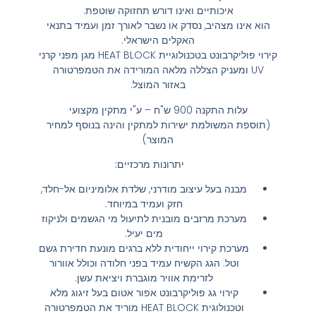
איכותיים ואינו דורש תחזוקה שוטפת.
הוא אינו מצהיב, נסדק או נשבר לאורך זמן ועמיד בתנאי
האקלים הישראלי.
קירוי פוליקרבונט בטכנולוגיית HEAT BLOCK מגן מפני קרני
UV ומעניק הצללה מלאה המורידה את הטמפרטורה
באזור המוצל.
עלות התקנה 900 ש"ח – ע"י מתקין מקצועי
(תוספת המשולמת ישירות למתקין והינה בנוסף למחיר
המוצר)
יתרונות מרכזיים:
מבנה בעל עיצוב מודרני, שלדת אלומיניום אל-חלד,
חזק ועמיד במיוחד.
מערכת מרזבים מובנית לתיעול מי הגשמים ולניקוז
מים יעיל.
מערכת קירוי ייחודית ללא ברגים מונעת חדירת גשם
וטל. הגג הקשיח עמיד בפני חלודה וכולל אוורור
לזרימת אוויר מוגברת ויציאת עשן.
קירוי גג פוליקרבונט אפור אטום בעל זיגוג מלא
וטכנולוגית HEAT BLOCK מוריד את הטמפרטורה