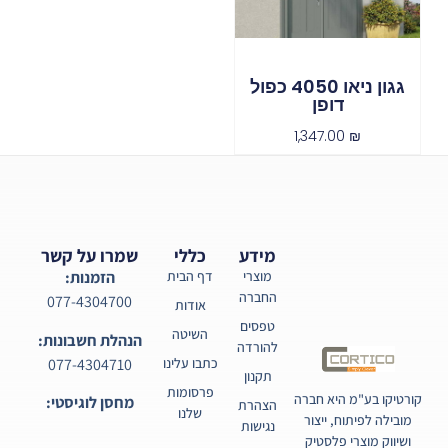
גגון ניאו 4050 כפול
דופן
1,347.00
₪
מידע
כללי
שמרו על קשר
מוצרי
דף הבית
הזמנות:
החברה
077-4304700
אודות
טפסים
השיטה
הנהלת חשבונות:
להורדה
077-4304710
כתבו עלינו
תקנון
פרסומות
קורטיקו בע"מ היא חברה
מחסן לוגיסטי:
הצהרת
שלנו
מובילה לפיתוח, ייצור
נגישות
ושיווק מוצרי פלסטיק