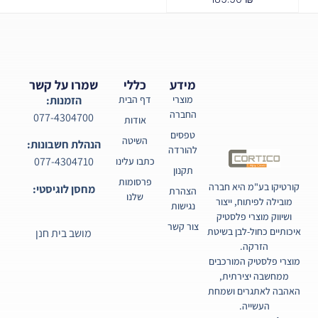
מידע
כללי
שמרו על קשר
מוצרי
דף הבית
הזמנות:
החברה
077-4304700
אודות
טפסים
השיטה
הנהלת חשבונות:
להורדה
077-4304710
כתבו עלינו
תקנון
פרסומות
קורטיקו בע"מ היא חברה
מחסן לוגיסטי:
הצהרת
שלנו
מובילה לפיתוח, ייצור
נגישות
ושיווק מוצרי פלסטיק
צור קשר
איכותיים כחול-לבן בשיטת
מושב בית חנן
הזרקה.
מוצרי פלסטיק המורכבים
ממחשבה יצירתית,
האהבה לאתגרים ושמחת
העשייה.